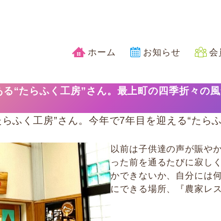
ホーム
お知らせ
会
ある“たらふく工房”さん。最上町の四季折々の
たらふく工房”さん。今年で7年目を迎える“たら
以前は子供達の声が賑や
った前を通るたびに寂し
かできないか、自分には
にできる場所、『農家レス