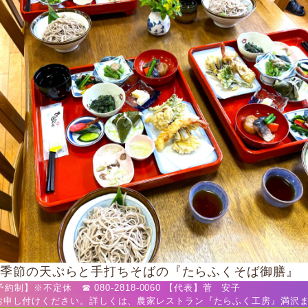
季節の天ぷらと手打ちそばの『たらふくそば御膳』
】※不定休 ☎ 080-2818-0060 【代表】菅 安子
お申し付けください。詳しくは、農家レストラン『たらふく工房』満沢